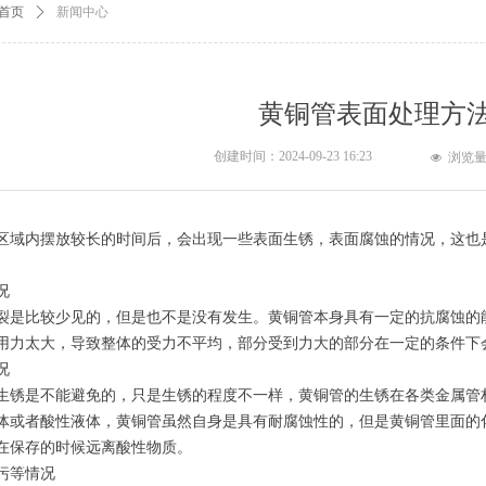
首页
ꄲ
新闻中心
黄铜管表面处理方
创建时间：
2024-09-23
16:23
浏览
넶
区域内摆放较长的时间后，会出现一些表面生锈，表面腐蚀的情况，这也
况
比较少见的，但是也不是没有发生。黄铜管本身具有一定的抗腐蚀的能
用力太大，导致整体的受力不平均，部分受到力大的部分在一定的条件下
况
是不能避免的，只是生锈的程度不一样，黄铜管的生锈在各类金属管材
体或者酸性液体，黄铜管虽然自身是具有耐腐蚀性的，但是黄铜管里面的
在保存的时候远离酸性物质。
等情况