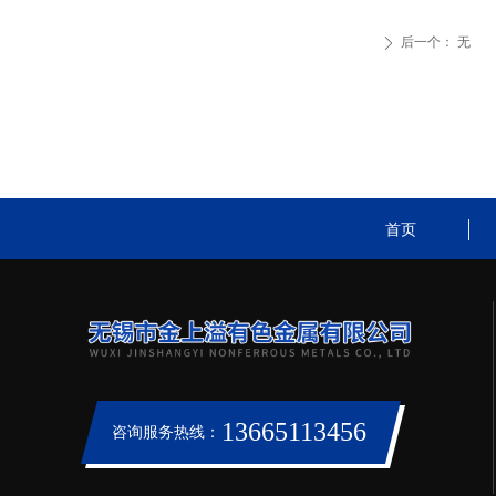
后一个：
无
ꄲ
首页
13665113456
咨询服务热线：