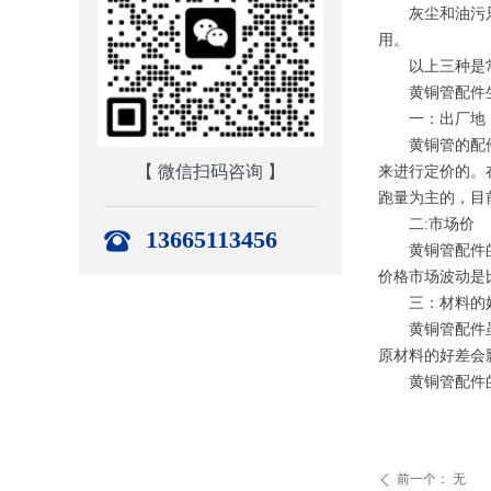
灰尘和油污只需
用。
以上三种是常
黄铜管配件生
一：出厂地
黄铜管的配件在
【 微信扫码咨询 】
来进行定价的。
跑量为主的，目前
二:市场价
13665113456
黄铜管配件的价
价格市场波动是
三：材料的
黄铜管配件虽然
原材料的好差会
黄铜管配件的
前一个：
无
ꄴ